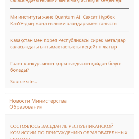
саласындағы ғылыми ынтымақтастықты кеңейтеді
Ми институты және Quantum AI: Саясат Нұрбек
ҚазҰУ-дың жаңа ғылыми алаңдарымен танысты
Қазақстан мен Корея Республикасы сирек металдар
саласындағы ынтымақтастықты кеңейтіп жатыр
Грант конкурсының қорытындысын қайдан білуге
болады?
Source site...
Skip Новости Министерства Образования
Новости Министерства
Образования
СОСТОЯЛОСЬ ЗАСЕДАНИЕ РЕСПУБЛИКАНСКОЙ
КОМИССИИ ПО ПРИСУЖДЕНИЮ ОБРАЗОВАТЕЛЬНЫХ