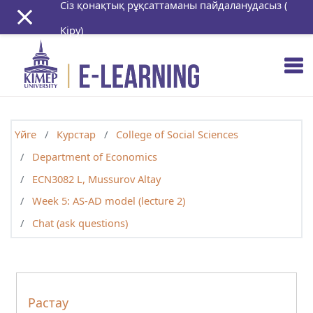
Сіз қонақтық рұқсаттаманы пайдаланудасыз (
Негізгі мазмұнға
Кіру
)
Үйге
Курстар
College of Social Sciences
Department of Economics
ECN3082 L, Mussurov Altay
Week 5: AS-AD model (lecture 2)
Chat (ask questions)
Растау