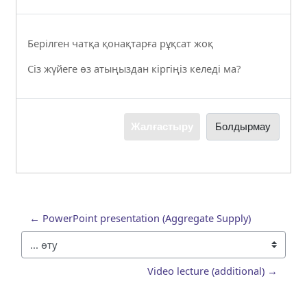
Берілген чатқа қонақтарға рұқсат жоқ
Сіз жүйеге өз атыңыздан кіргіңіз келеді ма?
Жалғастыру
Болдырмау
← PowerPoint presentation (Aggregate Supply)
... өту
Video lecture (additional) →