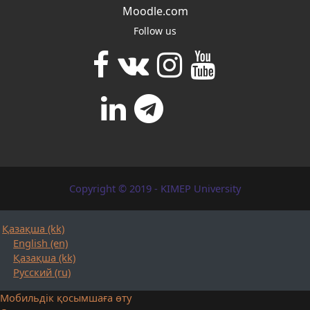
Moodle.com
Follow us
Copyright © 2019 - KIMEP University
Қазақша ‎(kk)‎
English ‎(en)‎
Қазақша ‎(kk)‎
Русский ‎(ru)‎
Мобильдік қосымшаға өту