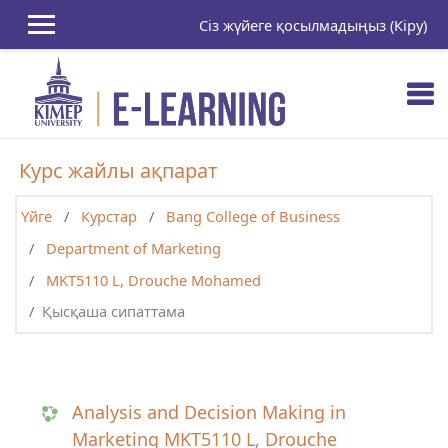
Негізгі мазмұнға
Сіз жүйеге қосылмадыңыз (
Кіру
)
Курс жайлы ақпарат
Үйге
Курстар
Bang College of Business
Department of Marketing
MKT5110 L, Drouche Mohamed
Қысқаша сипаттама
Analysis and Decision Making in
Marketing MKT5110 L, Drouche