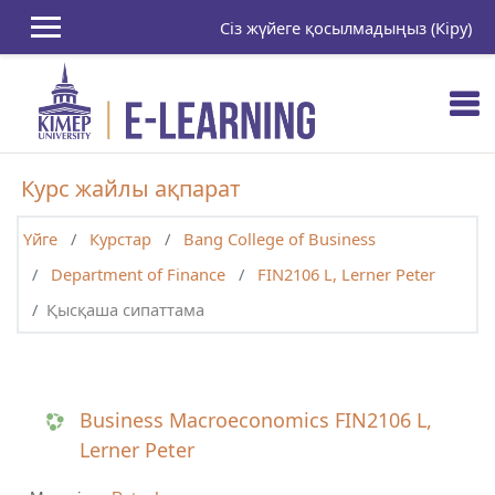
Негізгі мазмұнға
Сіз жүйеге қосылмадыңыз (
Кіру
)
Курс жайлы ақпарат
Үйге
Курстар
Bang College of Business
Department of Finance
FIN2106 L, Lerner Peter
Қысқаша сипаттама
Business Macroeconomics FIN2106 L,
Lerner Peter