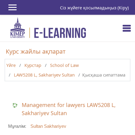
Негізгі мазмұнға
Сіз жүйеге қосылмадыңыз (
Кіру
)
Курс жайлы ақпарат
Үйге
Курстар
School of Law
LAW5208 L, Sakhariyev Sultan
Қысқаша сипаттама
Management for lawyers LAW5208 L,
Sakhariyev Sultan
Мұғалім:
Sultan Sakhariyev