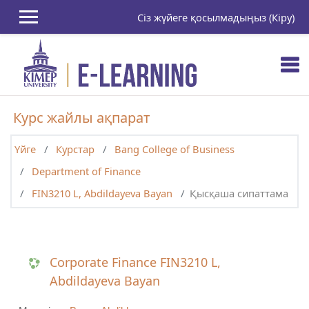
Негізгі мазмұнға
Сіз жүйеге қосылмадыңыз (
Кіру
)
Курс жайлы ақпарат
Үйге
Курстар
Bang College of Business
Department of Finance
FIN3210 L, Abdildayeva Bayan
Қысқаша сипаттама
Corporate Finance FIN3210 L,
Abdildayeva Bayan