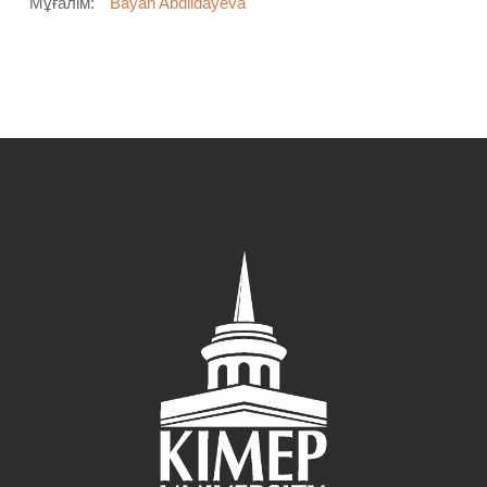
Мұғалім:
Bayan Abdildayeva