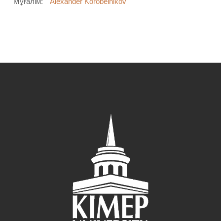
Мұғалім:
Alexander Korobeinikov