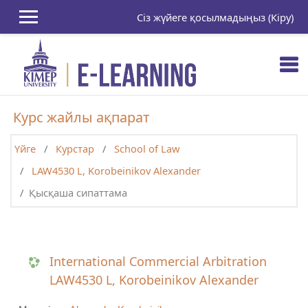
Негізгі мазмұнға
Сіз жүйеге қосылмадыңыз (
Кіру
)
Курс жайлы ақпарат
Үйге
Курстар
School of Law
LAW4530 L, Korobeinikov Alexander
Қысқаша сипаттама
International Commercial Arbitration
LAW4530 L, Korobeinikov Alexander