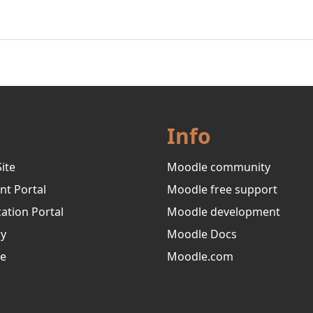
Info
ite
Moodle community
nt Portal
Moodle free support
ation Portal
Moodle development
ry
Moodle Docs
ve
Moodle.com