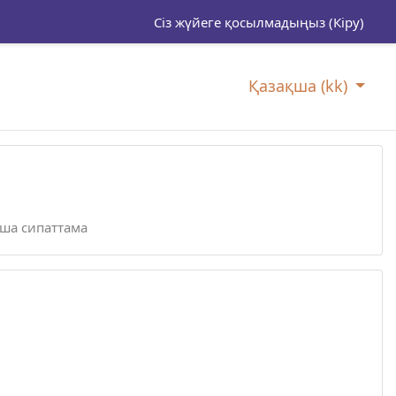
Сіз жүйеге қосылмадыңыз (
Кіру
)
Қазақша ‎(kk)‎
ша сипаттама