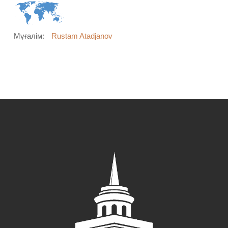
Мұғалім:
Rustam Atadjanov