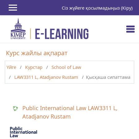
Негізгі мазмұнға
Сіз жүйеге қосылмадыңыз (
Кіру
)
Курс жайлы ақпарат
Үйге
Курстар
School of Law
LAW3311 L, Atadjanov Rustam
Қысқаша сипаттама
Public International Law LAW3311 L,
Atadjanov Rustam