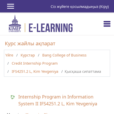
Негізгі мазмұнға
Сіз жүйеге қосылмадыңыз (
Кіру
)
Курс жайлы ақпарат
Үйге
Курстар
Bang College of Business
Credit Internship Program
IFS4251.2 L, Kim Yevgeniya
Қысқаша сипаттама
Internship Program in Information
System II IFS4251.2 L, Kim Yevgeniya