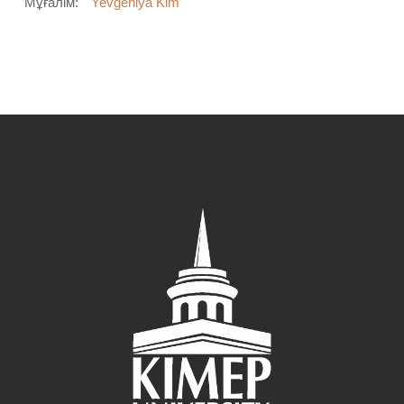
Мұғалім:
Yevgeniya Kim