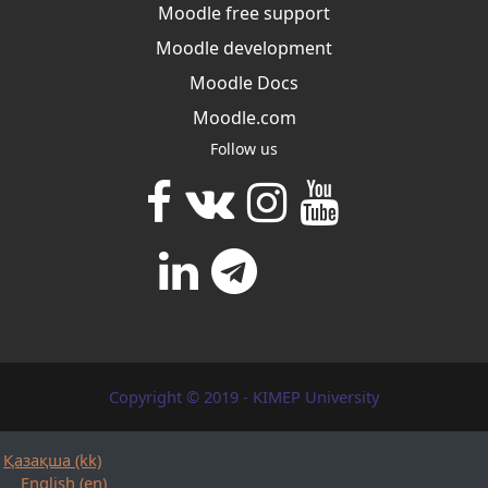
Moodle free support
Moodle development
Moodle Docs
Moodle.com
Follow us
Copyright © 2019 - KIMEP University
Қазақша ‎(kk)‎
English ‎(en)‎