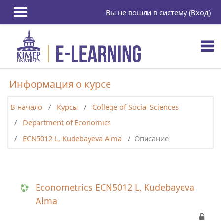
Перейти к основному содержанию
Вы не вошли в систему (
Вход
)
Информация о курсе
В начало
Курсы
College of Social Sciences
Department of Economics
ECN5012 L, Kudebayeva Alma
Описание
Econometrics ECN5012 L, Kudebayeva
Alma